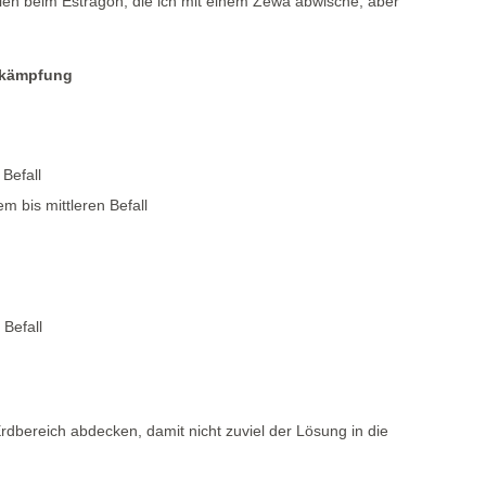
llen beim Estragon, die ich mit einem Zewa abwische, aber
Bekämpfung
Befall
m bis mittleren Befall
 Befall
dbereich abdecken, damit nicht zuviel der Lösung in die