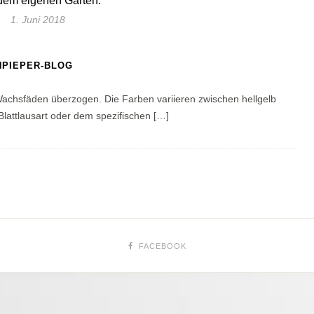
dem eigenen Garten.
1. Juni 2018
NPIEPER-BLOG
achsfäden überzogen. Die Farben variieren zwischen hellgelb
 Blattlausart oder dem spezifischen […]
FACEBOOK