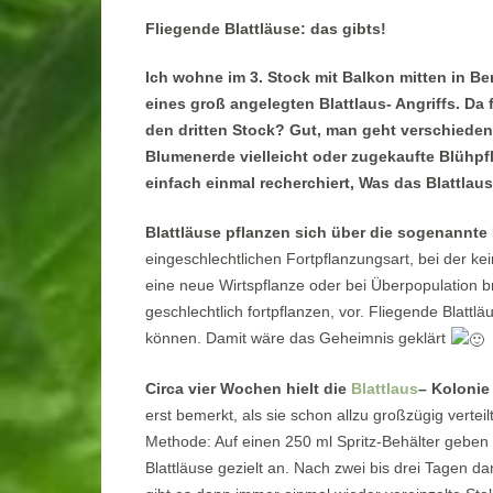
Fliegende Blattläuse: das gibts!
Ich wohne im 3. Stock mit Balkon mitten in Be
eines groß angelegten Blattlaus- Angriffs. Da
den dritten Stock? Gut, man geht verschieden
Blumenerde vielleicht oder zugekaufte Blühp
einfach einmal recherchiert, Was das Blattl
Blattläuse pflanzen sich über die sogenannt
eingeschlechtlichen Fortpflanzungsart, bei der k
eine neue Wirtspflanze oder bei Überpopulation br
geschlechtlich fortpflanzen, vor. Fliegende Blatt
können. Damit wäre das Geheimnis geklärt
Circa vier Wochen hielt die
Blattlaus
– Kolonie
erst bemerkt, als sie schon allzu großzügig vertei
Methode: Auf einen 250 ml Spritz-Behälter geben 
Blattläuse gezielt an. Nach zwei bis drei Tagen 