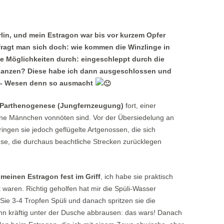
rlin, und mein Estragon war bis vor kurzem Opfer
 fragt man sich doch: wie kommen die Winzlinge in
e Möglichkeiten durch: eingeschleppt durch die
flanzen? Diese habe ich dann ausgeschlossen und
aus- Wesen denn so ausmacht
e Parthenogenese (Jungfernzeugung)
fort, einer
eine Männchen vonnöten sind. Vor der Übersiedelung an
ingen sie jedoch geflügelte Artgenossen, die sich
läuse, die durchaus beachtliche Strecken zurücklegen
 meinen Estragon fest im Griff
, ich habe sie praktisch
lt waren. Richtig geholfen hat mir die Spüli-Wasser
Sie 3-4 Tropfen Spüli und danach spritzen sie die
dann kräftig unter der Dusche abbrausen: das wars! Danach