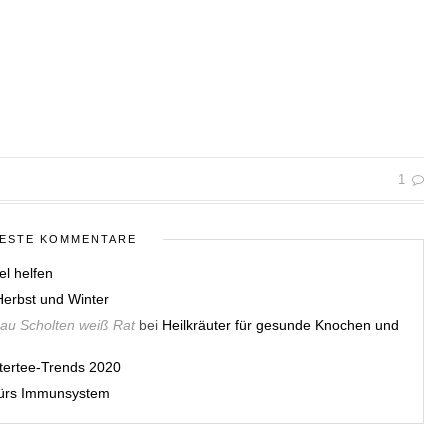
1
ESTE KOMMENTARE
el helfen
erbst und Winter
rau Scholten weiß Rat
bei
Heilkräuter für gesunde Knochen und
utertee-Trends 2020
 fürs Immunsystem