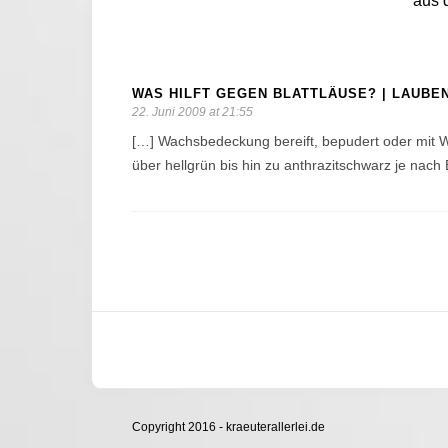
aus 
WAS HILFT GEGEN BLATTLÄUSE? | LAUBE
22. Juni 2009 at 21:55
[…] Wachsbedeckung bereift, bepudert oder mit W
über hellgrün bis hin zu anthrazitschwarz je nach
Copyright 2016 - kraeuterallerlei.de