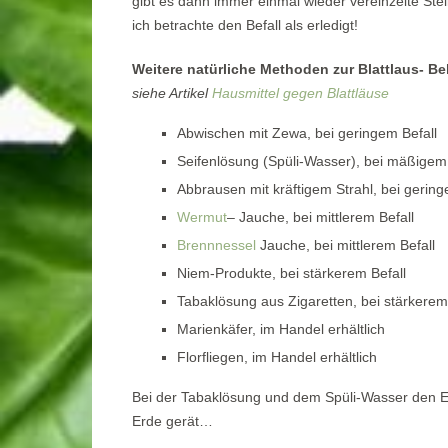
gibt es dann immer einmal wieder vereinzelte Ste
ich betrachte den Befall als erledigt!
Weitere natürliche Methoden zur Blattlaus- 
siehe Artikel
Hausmittel gegen Blattläuse
Abwischen mit Zewa, bei geringem Befall
Seifenlösung (Spüli-Wasser), bei mäßigem 
Abbrausen mit kräftigem Strahl, bei geringe
Wermut
– Jauche, bei mittlerem Befall
Brennnessel
Jauche, bei mittlerem Befall
Niem-Produkte, bei stärkerem Befall
Tabaklösung aus Zigaretten, bei stärkerem
Marienkäfer, im Handel erhältlich
Florfliegen, im Handel erhältlich
Bei der Tabaklösung und dem Spüli-Wasser den Er
Erde gerät…