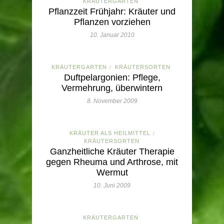
KRÄUTERGARTEN
Pflanzzeit Frühjahr: Kräuter und
Pflanzen vorziehen
10. Januar 2010
KRÄUTERGARTEN
KRÄUTERSORTEN
/
Duftpelargonien: Pflege,
Vermehrung, überwintern
8. November 2009
KRÄUTER ALS HEILMITTEL
/
KRÄUTERSORTEN
Ganzheitliche Kräuter Therapie
gegen Rheuma und Arthrose, mit
Wermut
10. Juni 2009
KRÄUTERGARTEN