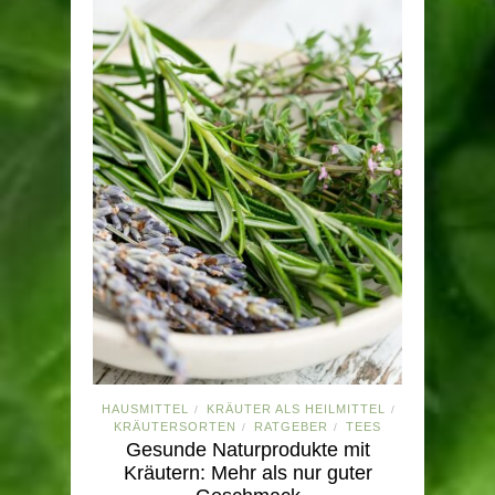
HAUSMITTEL
KRÄUTER ALS HEILMITTEL
/
/
KRÄUTERSORTEN
RATGEBER
TEES
/
/
Gesunde Naturprodukte mit
Kräutern: Mehr als nur guter