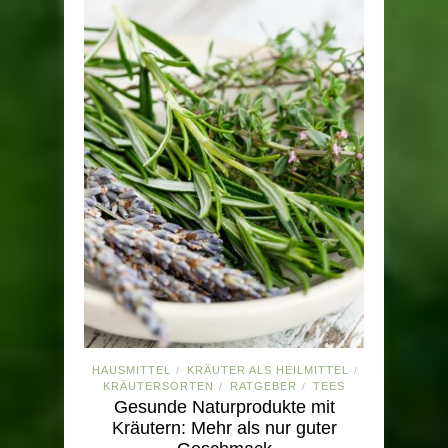
HAUSMITTEL
KRÄUTER ALS HEILMITTEL
/
/
KRÄUTERSORTEN
RATGEBER
TEES
/
/
Gesunde Naturprodukte mit
Kräutern: Mehr als nur guter