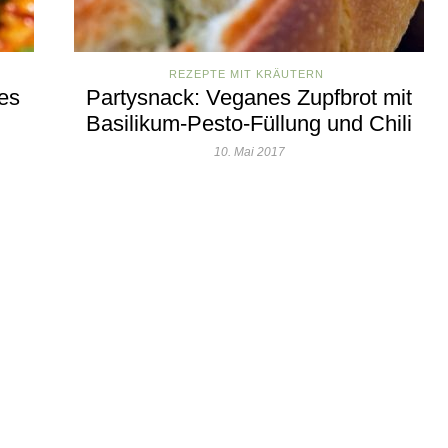
REZEPTE MIT KRÄUTERN
les
Partysnack: Veganes Zupfbrot mit
Basilikum-Pesto-Füllung und Chili
10. Mai 2017