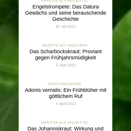
KRÄUTER ALS HEILMITTEL
Engelstrompete: Das Datura
Gewächs und seine berauschende
Geschichte
30. Juli 2012
REZEPTE MIT KRÄUTERN
Das Scharbockskraut: Proviant
gegen Frühjahrsmüdigkeit
5. April 2012
KRÄUTERGARTEN
Adonis vernalis: Ein Frühblüher mit
göttlichem Ruf
3. April 2012
KRÄUTER ALS HEILMITTEL
Das Johanniskraut: Wirkung und