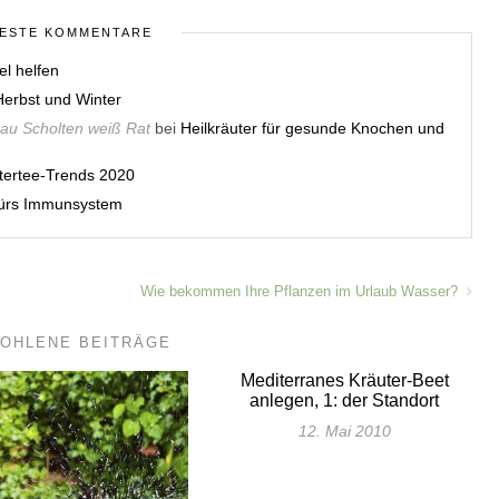
ESTE KOMMENTARE
el helfen
erbst und Winter
rau Scholten weiß Rat
bei
Heilkräuter für gesunde Knochen und
utertee-Trends 2020
 fürs Immunsystem
Wie bekommen Ihre Pflanzen im Urlaub Wasser?
OHLENE BEITRÄGE
Mediterranes Kräuter-Beet
anlegen, 1: der Standort
12. Mai 2010