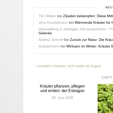
NEU
Tim Weber
bei
Zikaden bekämpfen: Diese Mitt
Vera Kruckelmann
bei
Wärmende Kräuter für H
Hitzewallung in wichtigen Job-Gesprächen - F
Gelenke
Andrea Schmitt
bei
Zurück zur Natur: Die Krä
Kräutermann
bei
Wirksam im Winter: Kräuter
Lavendel schneiden, nicht später als August
EMPF
Kräuter pflanzen, pflegen
und ernten: der Estragon
28. Juni 2009