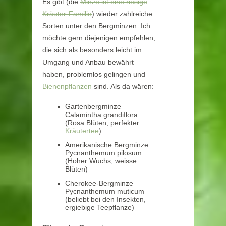
Es gibt (die
Minze ist eine riesige
Kräuter-Familie
) wieder zahlreiche
Sorten unter den Bergminzen. Ich
möchte gern diejenigen empfehlen,
die sich als besonders leicht im
Umgang und Anbau bewährt
haben, problemlos gelingen und
Bienenpflanzen
sind. Als da wären:
Gartenbergminze
Calamintha grandiflora
(Rosa Blüten, perfekter
Kräutertee
)
Amerikanische Bergminze
Pycnanthemum pilosum
(Hoher Wuchs, weisse
Blüten)
Cherokee-Bergminze
Pycnanthemum muticum
(beliebt bei den Insekten,
ergiebige Teepflanze)