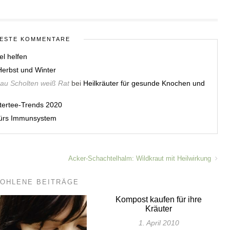
ESTE KOMMENTARE
el helfen
erbst und Winter
rau Scholten weiß Rat
bei
Heilkräuter für gesunde Knochen und
utertee-Trends 2020
 fürs Immunsystem
Acker-Schachtelhalm: Wildkraut mit Heilwirkung
OHLENE BEITRÄGE
Kompost kaufen für ihre
Kräuter
1. April 2010