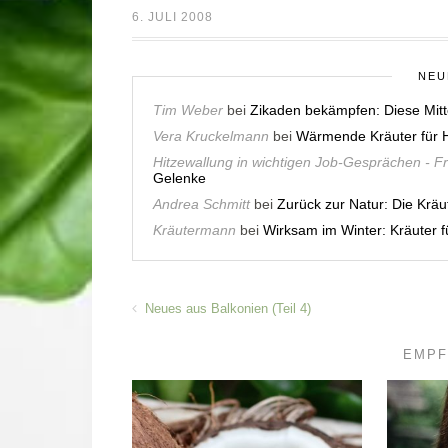
6. JULI 2008
NEU
Tim Weber
bei
Zikaden bekämpfen: Diese Mitt
Vera Kruckelmann
bei
Wärmende Kräuter für H
Hitzewallung in wichtigen Job-Gesprächen - F
Gelenke
Andrea Schmitt
bei
Zurück zur Natur: Die Krä
Kräutermann
bei
Wirksam im Winter: Kräuter
Neues aus Balkonien (Teil 4)
EMPF