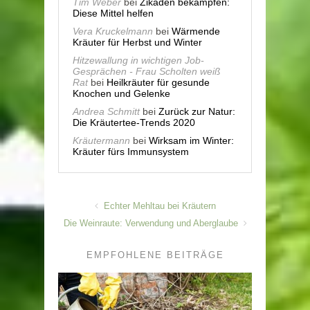
Tim Weber
bei
Zikaden bekämpfen:
Diese Mittel helfen
Vera Kruckelmann
bei
Wärmende
Kräuter für Herbst und Winter
Hitzewallung in wichtigen Job-
Gesprächen - Frau Scholten weiß
Rat
bei
Heilkräuter für gesunde
Knochen und Gelenke
Andrea Schmitt
bei
Zurück zur Natur:
Die Kräutertee-Trends 2020
Kräutermann
bei
Wirksam im Winter:
Kräuter fürs Immunsystem
Echter Mehltau bei Kräutern
Die Weinraute: Verwendung und Aberglaube
EMPFOHLENE BEITRÄGE