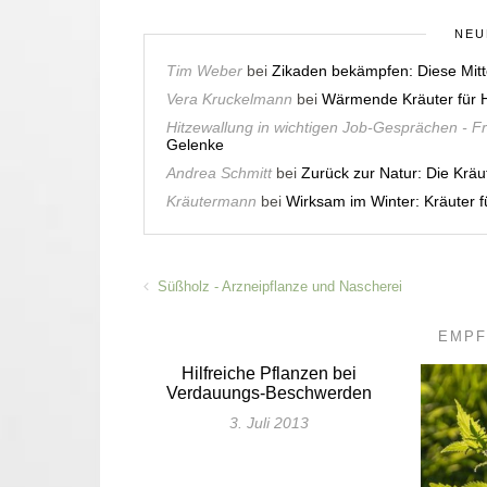
NEU
Tim Weber
bei
Zikaden bekämpfen: Diese Mitt
Vera Kruckelmann
bei
Wärmende Kräuter für H
Hitzewallung in wichtigen Job-Gesprächen - F
Gelenke
Andrea Schmitt
bei
Zurück zur Natur: Die Krä
Kräutermann
bei
Wirksam im Winter: Kräuter
Süßholz - Arzneipflanze und Nascherei
EMPF
Hilfreiche Pflanzen bei
Verdauungs-Beschwerden
3. Juli 2013