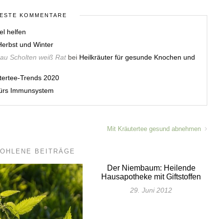
ESTE KOMMENTARE
el helfen
erbst und Winter
rau Scholten weiß Rat
bei
Heilkräuter für gesunde Knochen und
utertee-Trends 2020
 fürs Immunsystem
Mit Kräutertee gesund abnehmen
OHLENE BEITRÄGE
Der Niembaum: Heilende
Hausapotheke mit Giftstoffen
29. Juni 2012