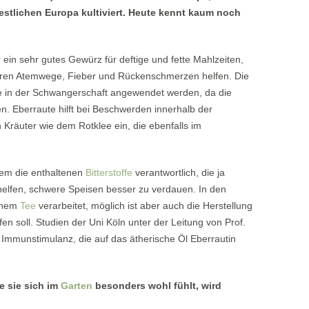
restlichen Europa kultiviert. Heute kennt kaum noch
r ein sehr gutes Gewürz für deftige und fette Mahlzeiten,
ren Atemwege, Fieber und Rückenschmerzen helfen. Die
ie in der Schwangerschaft angewendet werden, da die
nen. Eberraute hilft bei Beschwerden innerhalb der
 Kräuter wie dem Rotklee ein, die ebenfalls im
lem die enthaltenen
Bitterstoffe
verantwortlich, die ja
helfen, schwere Speisen besser zu verdauen. In den
einem
Tee
verarbeitet, möglich ist aber auch die Herstellung
en soll. Studien der Uni Köln unter der Leitung von Prof.
 Immunstimulanz, die auf das ätherische Öl Eberrautin
e sie sich im
Garten
besonders wohl fühlt, wird