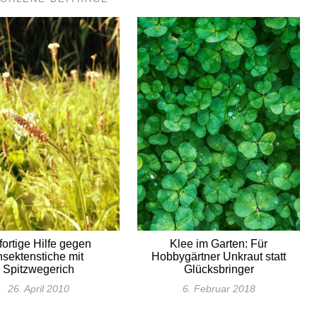
fortige Hilfe gegen
Klee im Garten: Für
nsektenstiche mit
Hobbygärtner Unkraut statt
Spitzwegerich
Glücksbringer
26. April 2010
6. Februar 2018