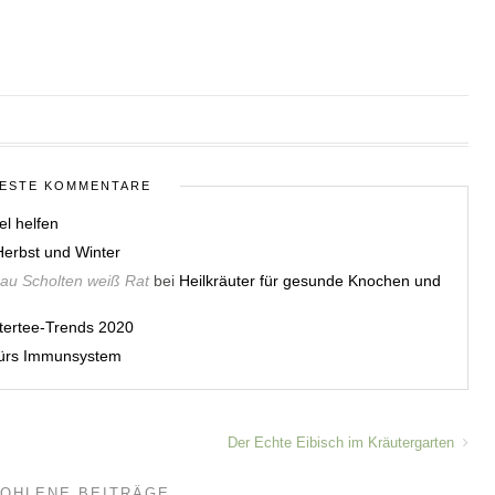
ESTE KOMMENTARE
el helfen
erbst und Winter
rau Scholten weiß Rat
bei
Heilkräuter für gesunde Knochen und
utertee-Trends 2020
 fürs Immunsystem
Der Echte Eibisch im Kräutergarten
OHLENE BEITRÄGE