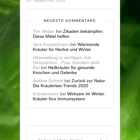
10. FEBRUAR 2016
NEUESTE KOMMENTARE
Tim Weber
bei
Zikaden bekämpfen:
Diese Mittel helfen
Vera Kruckelmann
bei
Wärmende
Kräuter für Herbst und Winter
Hitzewallung in wichtigen Job-
Gesprächen - Frau Scholten weiß
Rat
bei
Heilkräuter für gesunde
Knochen und Gelenke
Andrea Schmitt
bei
Zurück zur Natur:
Die Kräutertee-Trends 2020
Kräutermann
bei
Wirksam im Winter:
Kräuter fürs Immunsystem