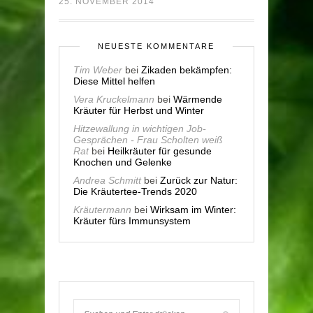
25. NOVEMBER 2014
NEUESTE KOMMENTARE
Tim Weber
bei
Zikaden bekämpfen:
Diese Mittel helfen
Vera Kruckelmann
bei
Wärmende
Kräuter für Herbst und Winter
Hitzewallung in wichtigen Job-
Gesprächen - Frau Scholten weiß
Rat
bei
Heilkräuter für gesunde
Knochen und Gelenke
Andrea Schmitt
bei
Zurück zur Natur:
Die Kräutertee-Trends 2020
Kräutermann
bei
Wirksam im Winter:
Kräuter fürs Immunsystem