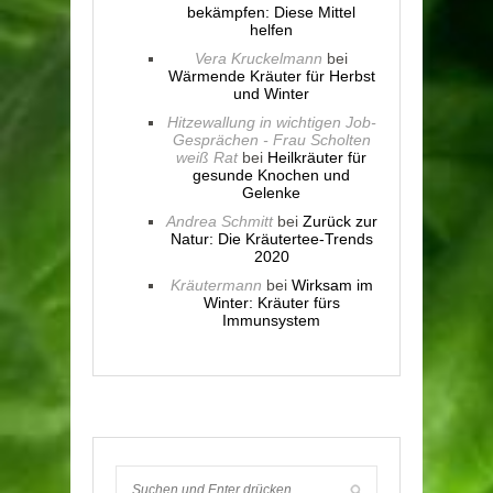
bekämpfen: Diese Mittel
helfen
Vera Kruckelmann
bei
Wärmende Kräuter für Herbst
und Winter
Hitzewallung in wichtigen Job-
Gesprächen - Frau Scholten
weiß Rat
bei
Heilkräuter für
gesunde Knochen und
Gelenke
Andrea Schmitt
bei
Zurück zur
Natur: Die Kräutertee-Trends
2020
Kräutermann
bei
Wirksam im
Winter: Kräuter fürs
Immunsystem