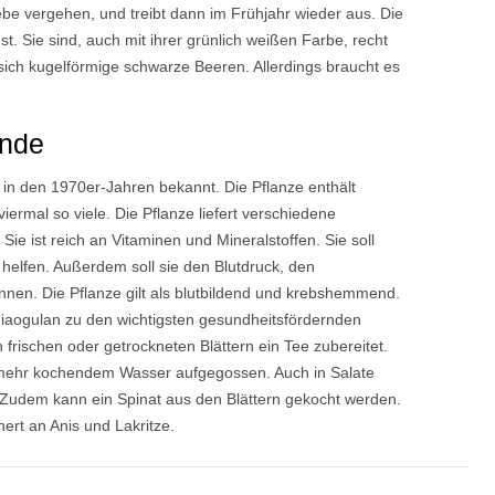
ebe vergehen, und treibt dann im Frühjahr wieder aus. Die
st. Sie sind, auch mit ihrer grünlich weißen Farbe, recht
 sich kugelförmige schwarze Beeren. Allerdings braucht es
ilkunde
 in den 1970er-Jahren bekannt. Die Pflanze enthält
ermal so viele. Die Pflanze liefert verschiedene
 ist reich an Vitaminen und Mineralstoffen. Sie soll
helfen. Außerdem soll sie den Blutdruck, den
önnen. Die Pflanze gilt als blutbildend und krebshemmend.
 Jiaogulan zu den wichtigsten gesundheitsfördernden
 frischen oder getrockneten Blättern ein Tee zubereitet.
ht mehr kochendem Wasser aufgegossen. Auch in Salate
Zudem kann ein Spinat aus den Blättern gekocht werden.
ert an Anis und Lakritze.