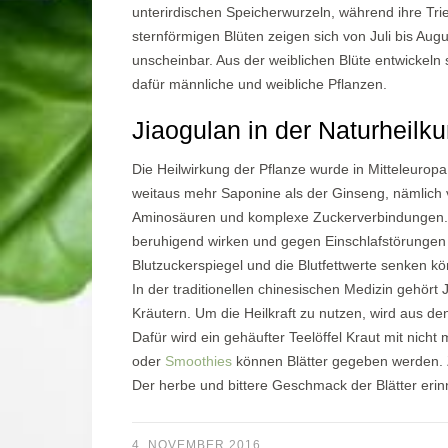
unterirdischen Speicherwurzeln, während ihre Tri
sternförmigen Blüten zeigen sich von Juli bis Augu
unscheinbar. Aus der weiblichen Blüte entwickeln
dafür männliche und weibliche Pflanzen.
Jiaogulan in der Naturhe
Die Heilwirkung der Pflanze wurde in Mitteleuropa
weitaus mehr Saponine als der Ginseng, nämlich vi
Aminosäuren und komplexe Zuckerverbindungen. Sie
beruhigend wirken und gegen Einschlafstörungen 
Blutzuckerspiegel und die Blutfettwerte senken k
In der traditionellen chinesischen Medizin gehört
Kräutern. Um die Heilkraft zu nutzen, wird aus den
Dafür wird ein gehäufter Teelöffel Kraut mit nic
oder
Smoothies
können Blätter gegeben werden. 
Der herbe und bittere Geschmack der Blätter erinn
4. NOVEMBER 2016