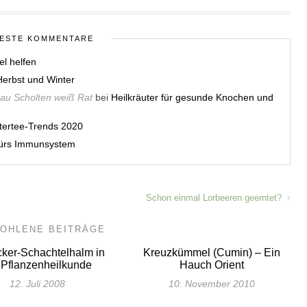
ESTE KOMMENTARE
el helfen
erbst und Winter
rau Scholten weiß Rat
bei
Heilkräuter für gesunde Knochen und
utertee-Trends 2020
 fürs Immunsystem
Schon einmal Lorbeeren geerntet?
OHLENE BEITRÄGE
cker-Schachtelhalm in
Kreuzkümmel (Cumin) – Ein
 Pflanzenheilkunde
Hauch Orient
12. Juli 2008
10. November 2010