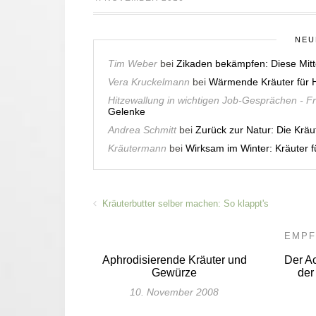
NEU
Tim Weber
bei
Zikaden bekämpfen: Diese Mitt
Vera Kruckelmann
bei
Wärmende Kräuter für H
Hitzewallung in wichtigen Job-Gesprächen - F
Gelenke
Andrea Schmitt
bei
Zurück zur Natur: Die Krä
Kräutermann
bei
Wirksam im Winter: Kräuter
Kräuterbutter selber machen: So klappt's
EMPF
Aphrodisierende Kräuter und
Der A
Gewürze
der
10. November 2008