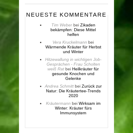
NEUESTE KOMMENTARE
Tim Weber
bei
Zikaden
bekämpfen: Diese Mittel
helfen
Vera Kruckelmann
bei
Wärmende Kräuter für Herbst
und Winter
Hitzewallung in wichtigen Job-
Gesprächen - Frau Scholten
weiß Rat
bei
Heilkräuter für
gesunde Knochen und
Gelenke
Andrea Schmitt
bei
Zurück zur
Natur: Die Kräutertee-Trends
2020
Kräutermann
bei
Wirksam im
Winter: Kräuter fürs
Immunsystem