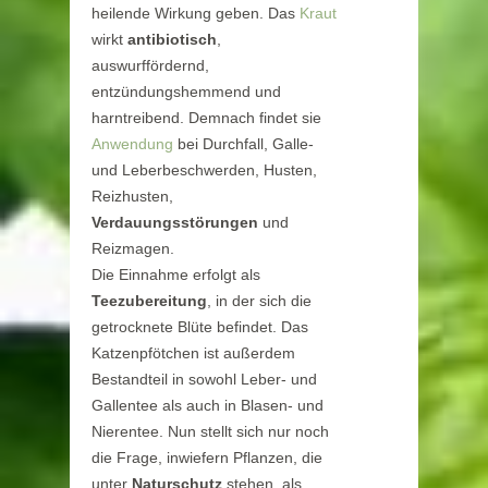
heilende Wirkung geben. Das
Kraut
wirkt
antibiotisch
,
auswurffördernd,
entzündungshemmend und
harntreibend. Demnach findet sie
Anwendung
bei Durchfall, Galle-
und Leberbeschwerden, Husten,
Reizhusten,
Verdauungsstörungen
und
Reizmagen.
Die Einnahme erfolgt als
Teezubereitung
, in der sich die
getrocknete Blüte befindet. Das
Katzenpfötchen ist außerdem
Bestandteil in sowohl Leber- und
Gallentee als auch in Blasen- und
Nierentee. Nun stellt sich nur noch
die Frage, inwiefern Pflanzen, die
unter
Naturschutz
stehen, als