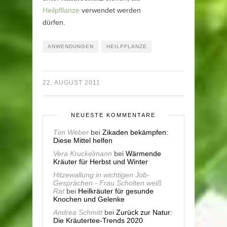
Heilpfllanze
verwendet werden
dürfen.
ANWENDUNGEN
HEILPFLANZE
22. AUGUST 2011
NEUESTE KOMMENTARE
Tim Weber
bei
Zikaden bekämpfen:
Diese Mittel helfen
Vera Kruckelmann
bei
Wärmende
Kräuter für Herbst und Winter
Hitzewallung in wichtigen Job-
Gesprächen - Frau Scholten weiß
Rat
bei
Heilkräuter für gesunde
Knochen und Gelenke
Andrea Schmitt
bei
Zurück zur Natur:
Die Kräutertee-Trends 2020