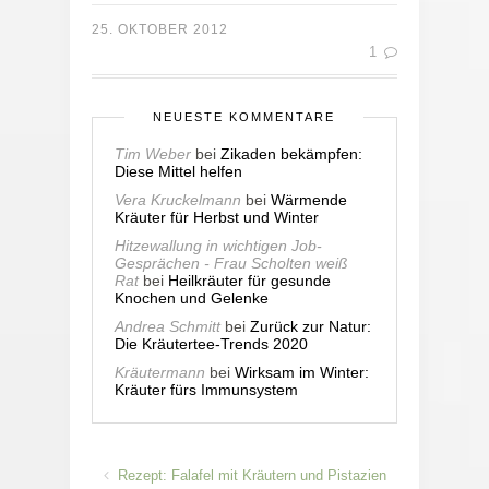
25. OKTOBER 2012
1
NEUESTE KOMMENTARE
Tim Weber
bei
Zikaden bekämpfen:
Diese Mittel helfen
Vera Kruckelmann
bei
Wärmende
Kräuter für Herbst und Winter
Hitzewallung in wichtigen Job-
Gesprächen - Frau Scholten weiß
Rat
bei
Heilkräuter für gesunde
Knochen und Gelenke
Andrea Schmitt
bei
Zurück zur Natur:
Die Kräutertee-Trends 2020
Kräutermann
bei
Wirksam im Winter:
Kräuter fürs Immunsystem
Rezept: Falafel mit Kräutern und Pistazien