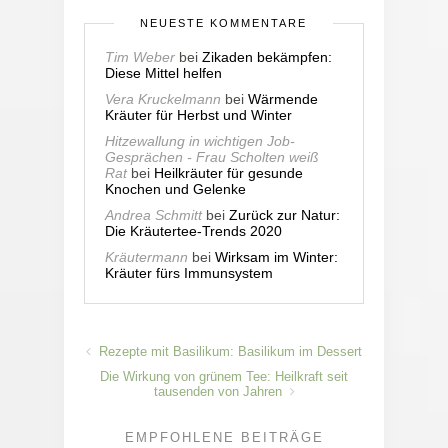
NEUESTE KOMMENTARE
Tim Weber
bei
Zikaden bekämpfen:
Diese Mittel helfen
Vera Kruckelmann
bei
Wärmende
Kräuter für Herbst und Winter
Hitzewallung in wichtigen Job-
Gesprächen - Frau Scholten weiß
Rat
bei
Heilkräuter für gesunde
Knochen und Gelenke
Andrea Schmitt
bei
Zurück zur Natur:
Die Kräutertee-Trends 2020
Kräutermann
bei
Wirksam im Winter:
Kräuter fürs Immunsystem
Rezepte mit Basilikum: Basilikum im Dessert
Die Wirkung von grünem Tee: Heilkraft seit
tausenden von Jahren
EMPFOHLENE BEITRÄGE