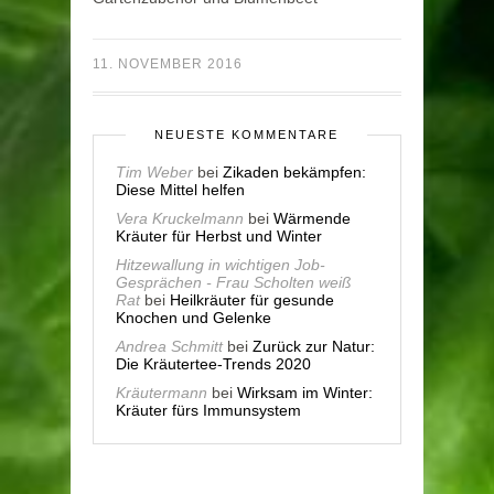
11. NOVEMBER 2016
NEUESTE KOMMENTARE
Tim Weber
bei
Zikaden bekämpfen:
Diese Mittel helfen
Vera Kruckelmann
bei
Wärmende
Kräuter für Herbst und Winter
Hitzewallung in wichtigen Job-
Gesprächen - Frau Scholten weiß
Rat
bei
Heilkräuter für gesunde
Knochen und Gelenke
Andrea Schmitt
bei
Zurück zur Natur:
Die Kräutertee-Trends 2020
Kräutermann
bei
Wirksam im Winter:
Kräuter fürs Immunsystem