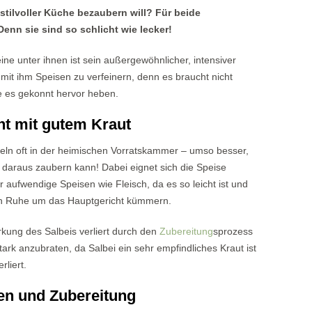
stilvoller Küche bezaubern will? Für beide
enn sie sind so schlicht wie lecker!
eine unter ihnen ist sein außergewöhnlicher, intensiver
it ihm Speisen zu verfeinern, denn es braucht nicht
ie es gekonnt hervor heben.
ht mit gutem Kraut
ln oft in der heimischen Vorratskammer – umso besser,
 daraus zaubern kann! Dabei eignet sich die Speise
r aufwendige Speisen wie Fleisch, da es so leicht ist und
in Ruhe um das Hauptgericht kümmern.
ung des Salbeis verliert durch den
Zubereitung
sprozess
 stark anzubraten, da Salbei ein sehr empfindliches Kraut ist
liert.
ten und Zubereitung