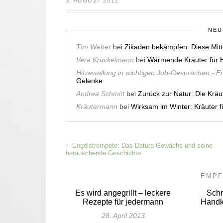
3. AUGUST 2012
NEU
Tim Weber
bei
Zikaden bekämpfen: Diese Mitt
Vera Kruckelmann
bei
Wärmende Kräuter für H
Hitzewallung in wichtigen Job-Gesprächen - F
Gelenke
Andrea Schmitt
bei
Zurück zur Natur: Die Krä
Kräutermann
bei
Wirksam im Winter: Kräuter
Engelstrompete: Das Datura Gewächs und seine
berauschende Geschichte
EMPF
Es wird angegrillt – leckere
Schn
Rezepte für jedermann
Handk
28. April 2013