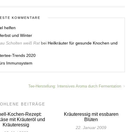
ESTE KOMMENTARE
el helfen
erbst und Winter
rau Scholten weiß Rat
bei
Heilkräuter für gesunde Knochen und
utertee-Trends 2020
 fürs Immunsystem
Tee-Herstellung: Intensives Aroma durch Fermentation
OHLENE BEITRÄGE
ell-Kochen-Rezept:
Kräuteressig mit essbaren
äse mit Kräuteröl und
Blüten
Kräuteressig
22. Januar 2009