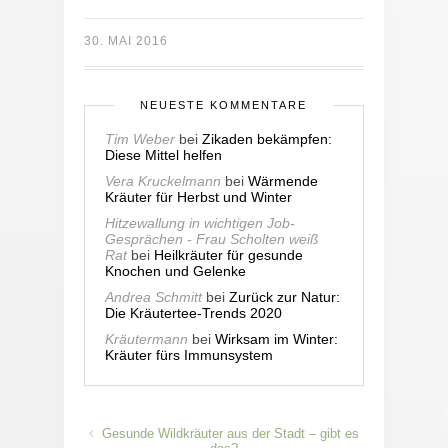
30. MAI 2016
NEUESTE KOMMENTARE
Tim Weber
bei
Zikaden bekämpfen:
Diese Mittel helfen
Vera Kruckelmann
bei
Wärmende
Kräuter für Herbst und Winter
Hitzewallung in wichtigen Job-
Gesprächen - Frau Scholten weiß
Rat
bei
Heilkräuter für gesunde
Knochen und Gelenke
Andrea Schmitt
bei
Zurück zur Natur:
Die Kräutertee-Trends 2020
Kräutermann
bei
Wirksam im Winter:
Kräuter fürs Immunsystem
Gesunde Wildkräuter aus der Stadt – gibt es