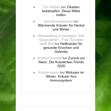
Tim Weber
bei
Zikaden
bekämpfen: Diese Mittel
helfen
Vera Kruckelmann
bei
Wärmende Kräuter für Herbst
und Winter
Hitzewallung in wichtigen Job-
Gesprächen - Frau Scholten
weiß Rat
bei
Heilkräuter für
gesunde Knochen und
Gelenke
Andrea Schmitt
bei
Zurück zur
Natur: Die Kräutertee-Trends
2020
Kräutermann
bei
Wirksam im
Winter: Kräuter fürs
Immunsystem