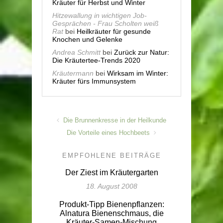
Kräuter für Herbst und Winter
Hitzewallung in wichtigen Job-
Gesprächen - Frau Scholten weiß
Rat
bei
Heilkräuter für gesunde
Knochen und Gelenke
Andrea Schmitt
bei
Zurück zur Natur:
Die Kräutertee-Trends 2020
Kräutermann
bei
Wirksam im Winter:
Kräuter fürs Immunsystem
Die Brunnenkresse in der Heilkunde
Die Vorteile eines Hochbeets
EMPFOHLENE BEITRÄGE
Der Ziest im Kräutergarten
18. August 2008
Produkt-Tipp Bienenpflanzen:
Alnatura Bienenschmaus, die
Kräuter-Samen-Mischung