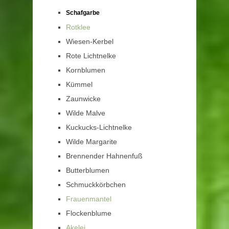
Schafgarbe
Rotklee
Wiesen-Kerbel
Rote Lichtnelke
Kornblumen
Kümmel
Zaunwicke
Wilde Malve
Kuckucks-Lichtnelke
Wilde Margarite
Brennender Hahnenfuß
Butterblumen
Schmuckkörbchen
Frauenmantel
Flockenblume
Akelei