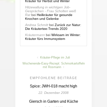
Kräuter für Herbst und Winter
Hitzewallung in wichtigen Job-
Gesprächen - Frau Scholten weiß
Rat
bei
Heilkräuter für gesunde
Knochen und Gelenke
Andrea Schmitt
bei
Zurück zur Natur:
Die Kräutertee-Trends 2020
Kräutermann
bei
Wirksam im Winter:
Kräuter fürs Immunsystem
Kräuter-Pflege im Juli
Wochenende-Easy-Rezept: Schmorkartoffeln
mit Rosmarin
EMPFOHLENE BEITRÄGE
Spice: JWH-018 macht high
22. Dezember 2008
Giersch in Garten und Küche