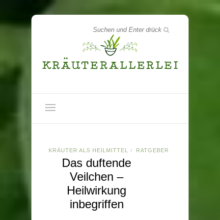
KRÄUTER ALS HEILMITTEL
RATGEBER
/
Das duftende
Veilchen –
Heilwirkung
inbegriffen