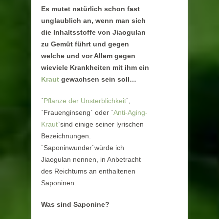
Es mutet natürlich schon fast
unglaublich an, wenn man sich
die Inhaltsstoffe von Jiaogulan
zu Gemüt führt und gegen
welche und vor Allem gegen
wieviele Krankheiten mit ihm ein
Kraut
gewachsen sein soll…
´
Pflanze der Unsterblichkeit
`,
`Frauenginseng` oder `
Anti-Aging-
Kraut
`sind einige seiner lyrischen
Bezeichnungen.
`Saponinwunder`würde ich
Jiaogulan nennen, in Anbetracht
des Reichtums an enthaltenen
Saponinen.
Was sind Saponine?