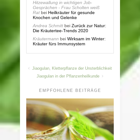
Hitzewallung in wichtigen Job-
Gesprächen - Frau Scholten weiß
Rat
bei
Heilkräuter für gesunde
Knochen und Gelenke
Andrea Schmitt
bei
Zurück zur Natur:
Die Kräutertee-Trends 2020
Kräutermann
bei
Wirksam im Winter:
Kräuter fürs Immunsystem
Jiaogulan, Kletterpflanze der Unsterblichkeit
Jiaogulan in der Pflanzenheilkunde
EMPFOHLENE BEITRÄGE