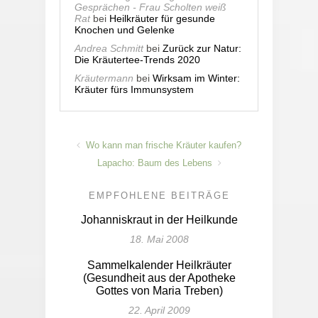
Gesprächen - Frau Scholten weiß
Rat
bei
Heilkräuter für gesunde
Knochen und Gelenke
Andrea Schmitt
bei
Zurück zur Natur:
Die Kräutertee-Trends 2020
Kräutermann
bei
Wirksam im Winter:
Kräuter fürs Immunsystem
Wo kann man frische Kräuter kaufen?
Lapacho: Baum des Lebens
EMPFOHLENE BEITRÄGE
Johanniskraut in der Heilkunde
18. Mai 2008
Sammelkalender Heilkräuter
(Gesundheit aus der Apotheke
Gottes von Maria Treben)
22. April 2009