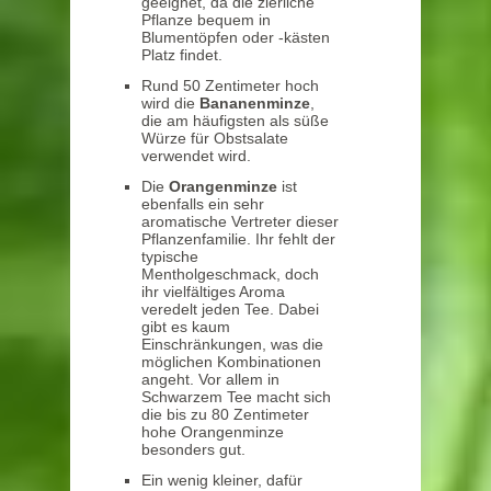
geeignet, da die zierliche
Pflanze bequem in
Blumentöpfen oder -kästen
Platz findet.
Rund 50 Zentimeter hoch
wird die
Bananenminze
,
die am häufigsten als süße
Würze für Obstsalate
verwendet wird.
Die
Orangenminze
ist
ebenfalls ein sehr
aromatische Vertreter dieser
Pflanzenfamilie. Ihr fehlt der
typische
Mentholgeschmack, doch
ihr vielfältiges Aroma
veredelt jeden Tee. Dabei
gibt es kaum
Einschränkungen, was die
möglichen Kombinationen
angeht. Vor allem in
Schwarzem Tee macht sich
die bis zu 80 Zentimeter
hohe Orangenminze
besonders gut.
Ein wenig kleiner, dafür