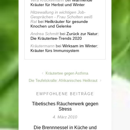
Kräuter für Herbst und Winter
Hitzewallung in wichtigen Job-
Gesprächen - Frau Scholten weiß
Rat
bei
Heilkräuter für gesunde
Knochen und Gelenke
Andrea Schmitt
bei
Zurück zur Natur:
Die Kräutertee-Trends 2020
Kräutermann
bei
Wirksam im Winter:
Kräuter fürs Immunsystem
Kräutertee gegen Asthma
Die Teufelskralle: Afrikanisches Heilkraut
EMPFOHLENE BEITRÄGE
Tibetisches Räucherwerk gegen
Stress
4. März 2010
Die Brennnessel in Küche und