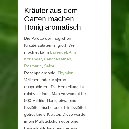
Kräuter aus dem
Garten machen
Honig aromatisch
Die Palette der möglichen
Kräuterzutaten ist groß. Wer
möchte, kann
Lavendel
,
Anis
,
Koriander
,
Fenchelsamen
,
Rosmarin
,
Salbei
,
Rosenpelargonie,
Thymian
,
Veilchen, oder Majoran
ausprobieren. Die Herstellung ist
relativ einfach. Man verwendet für
500 Milliliter Honig etwa einen
Esslöffel frische oder 1,5 Esslöffel
getrocknete Kräuter. Diese werden
in ein Mullsäckchen oder einen
handelsüblichen Teefilter aus