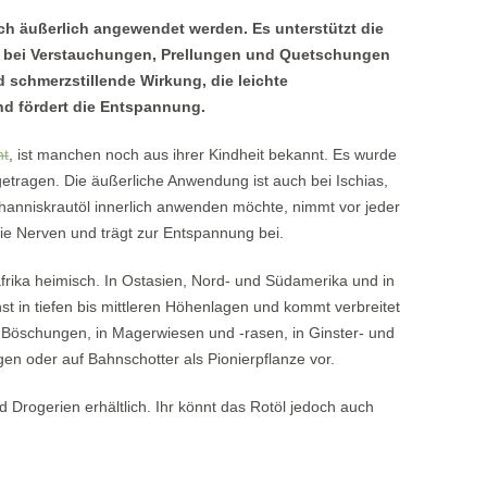
ch äußerlich angewendet werden. Es unterstützt die
bei Verstauchungen, Prellungen und Quetschungen
 schmerzstillende Wirkung, die leichte
nd fördert die Entspannung.
nt
, ist manchen noch aus ihrer Kindheit bekannt. Es wurde
etragen. Die äußerliche Anwendung ist auch bei Ischias,
nniskrautöl innerlich anwenden möchte, nimmt vor jeder
 die Nerven und trägt zur Entspannung bei.
frika heimisch. In Ostasien, Nord- und Südamerika und in
t in tiefen bis mittleren Höhenlagen und kommt verbreitet
öschungen, in Magerwiesen und -rasen, in Ginster- und
en oder auf Bahnschotter als Pionierpflanze vor.
d Drogerien erhältlich. Ihr könnt das Rotöl jedoch auch