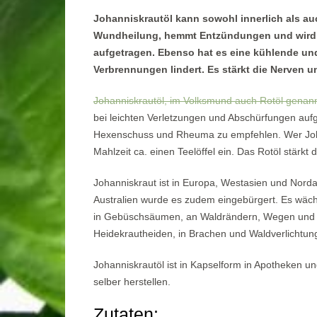
Johanniskrautöl kann sowohl innerlich als au
Wundheilung, hemmt Entzündungen und wird 
aufgetragen. Ebenso hat es eine kühlende und
Verbrennungen lindert. Es stärkt die Nerven u
Johanniskrautöl, im Volksmund auch Rotöl genan
bei leichten Verletzungen und Abschürfungen aufg
Hexenschuss und Rheuma zu empfehlen. Wer Joha
Mahlzeit ca. einen Teelöffel ein. Das Rotöl stärkt
Johanniskraut ist in Europa, Westasien und Norda
Australien wurde es zudem eingebürgert. Es wächs
in Gebüschsäumen, an Waldrändern, Wegen und B
Heidekrautheiden, in Brachen und Waldverlichtung
Johanniskrautöl ist in Kapselform in Apotheken un
selber herstellen.
Zutaten: