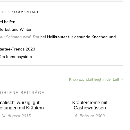
ESTE KOMMENTARE
el helfen
erbst und Winter
rau Scholten weiß Rat
bei
Heilkräuter für gesunde Knochen und
utertee-Trends 2020
 fürs Immunsystem
Knoblauchduft liegt in der Luft
OHLENE BEITRÄGE
atisch, würzig, gut:
Kräutercreme mit
eitungen mit Kräutern
Cashewnüssen
14. August 2015
6. Februar 2009