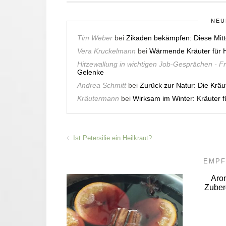
NEU
Tim Weber
bei
Zikaden bekämpfen: Diese Mitt
Vera Kruckelmann
bei
Wärmende Kräuter für H
Hitzewallung in wichtigen Job-Gesprächen - F
Gelenke
Andrea Schmitt
bei
Zurück zur Natur: Die Krä
Kräutermann
bei
Wirksam im Winter: Kräuter
Ist Petersilie ein Heilkraut?
EMPF
Arom
Zuber