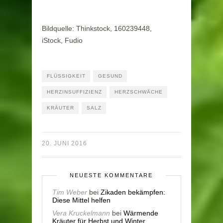
Bildquelle: Thinkstock, 160239448,
iStock, Fudio
FLÜSSIGKEIT
GESUND
HERZINSUFFIZIENZ
HERZSCHWÄCHE
KRÄUTER
SALZ
20. JUNI 2016
NEUESTE KOMMENTARE
Tim Weber
bei
Zikaden bekämpfen:
Diese Mittel helfen
Vera Kruckelmann
bei
Wärmende
Kräuter für Herbst und Winter