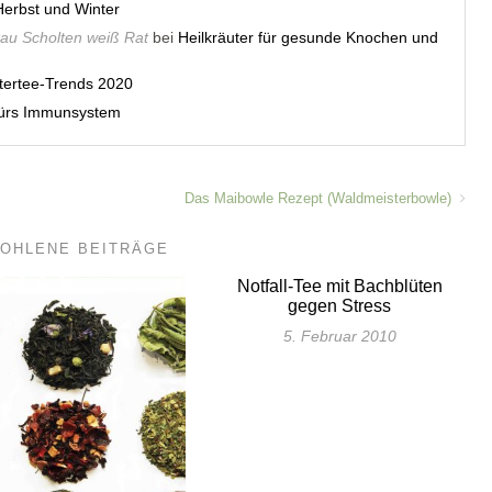
erbst und Winter
rau Scholten weiß Rat
bei
Heilkräuter für gesunde Knochen und
utertee-Trends 2020
 fürs Immunsystem
Das Maibowle Rezept (Waldmeisterbowle)
OHLENE BEITRÄGE
Notfall-Tee mit Bachblüten
gegen Stress
5. Februar 2010