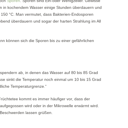
doch
Sporen
. Sporen sind Ein-oder Wenigzeller. Gewisse
n in kochendem Wasser einige Stunden überdauern und
i 150 °C. Man vermutet, dass Bakterien-Endosporen
lebend überdauern und sogar der harten Strahlung im All
n können sich die Sporen bis zu einer gefährlichen
spendern ab, in denen das Wasser auf 80 bis 85 Grad
asse sinkt die Temperatur noch einmal um 10 bis 15 Grad
ödliche Temperaturgrenze.“
Früchtetee kommt es immer häufiger vor, dass der
ufgegossen wird oder in der Mikrowelle erwärmt wird.
-Beschwerden lassen grüßen.