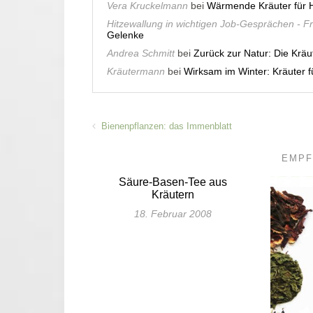
Vera Kruckelmann
bei
Wärmende Kräuter für H
Hitzewallung in wichtigen Job-Gesprächen - F
Gelenke
Andrea Schmitt
bei
Zurück zur Natur: Die Krä
Kräutermann
bei
Wirksam im Winter: Kräuter
Bienenpflanzen: das Immenblatt
EMPF
Säure-Basen-Tee aus
Kräutern
18. Februar 2008