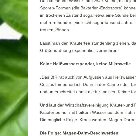
Das kochende Wasser tötet zwar Keime, nicht je
Sporen-Formen (die Bakterien-Endospore) könne
im trockenen Zustand sogar etwa eine Stunde be
mehrere hundert, vielleicht sogar tausend Jahre 
trotzen können.
Lässt man den Kräutertee stundenlang ziehen, dan
Größenordnung exponentiell vermehren.
Keine Heißwasserspender, keine Mikrowelle
„Das BfR rät auch von Aufgüssen aus Heißwasser
Celsius temperiert ist. Denn in der Kanne oder T
und unterschreitet damit die für meisten Keime t
Und laut der Wirtschaftsvereinigung Kräuter-und 
Kräutertee nur mit heißem Wasser auf dem Hahn a
Die mögliche Folge: Krank werden. Magen-Darm
Die Folge: Magen-Darm-Beschwerden