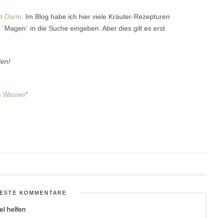
nd Darm
. Im Blog habe ich hier viele Kräuter-Rezepturen
´Magen´ in die Suche eingeben. Aber dies gilt es erst
den!
m Wasser
“
ESTE KOMMENTARE
el helfen