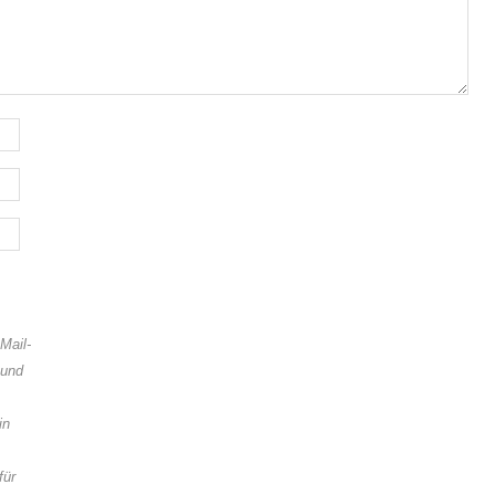
Mail-
 und
in
für