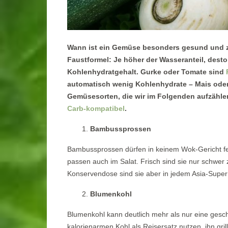
Wann ist ein Gemüse besonders gesund und z
Faustformel: Je höher der Wasseranteil, desto 
Kohlenhydratgehalt. Gurke oder Tomate sind
automatisch wenig Kohlenhydrate – Mais oder K
Gemüsesorten, die wir im Folgenden aufzählen
Carb-kompatibel
.
Bambussprossen
Bambussprossen dürfen in keinem Wok-Gericht fehl
passen auch im Salat. Frisch sind sie nur schwer 
Konservendose sind sie aber in jedem Asia-Superm
Blumenkohl
Blumenkohl kann deutlich mehr als nur eine gesc
kalorienarmen Kohl als Reisersatz nutzen, ihn gr