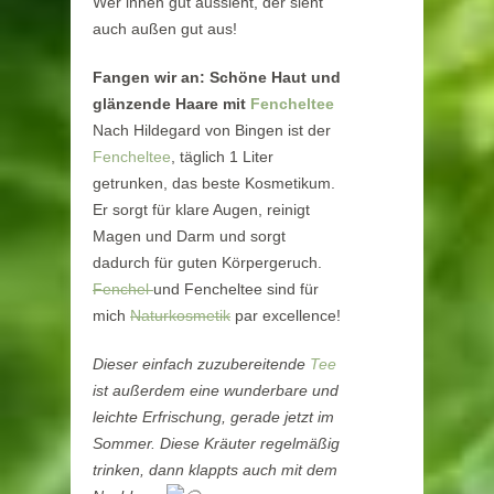
Wer innen gut aussieht, der sieht
auch außen gut aus!
Fangen wir an: Schöne Haut und
glänzende Haare mit
Fencheltee
Nach Hildegard von Bingen ist der
Fencheltee
, täglich 1 Liter
getrunken, das beste Kosmetikum.
Er sorgt für klare Augen, reinigt
Magen und Darm und sorgt
dadurch für guten Körpergeruch.
Fenchel
und Fencheltee sind für
mich
Naturkosmetik
par excellence!
Dieser einfach zuzubereitende
Tee
ist außerdem eine wunderbare und
leichte Erfrischung, gerade jetzt im
Sommer. Diese Kräuter regelmäßig
trinken, dann klappts auch mit dem