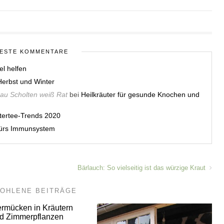
ESTE KOMMENTARE
el helfen
erbst und Winter
rau Scholten weiß Rat
bei
Heilkräuter für gesunde Knochen und
utertee-Trends 2020
 fürs Immunsystem
Bärlauch: So vielseitig ist das würzige Kraut
OHLENE BEITRÄGE
ermücken in Kräutern
d Zimmerpflanzen