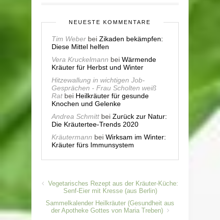
NEUESTE KOMMENTARE
Tim Weber
bei
Zikaden bekämpfen:
Diese Mittel helfen
Vera Kruckelmann
bei
Wärmende
Kräuter für Herbst und Winter
Hitzewallung in wichtigen Job-
Gesprächen - Frau Scholten weiß
Rat
bei
Heilkräuter für gesunde
Knochen und Gelenke
Andrea Schmitt
bei
Zurück zur Natur:
Die Kräutertee-Trends 2020
Kräutermann
bei
Wirksam im Winter:
Kräuter fürs Immunsystem
Vegetarisches Rezept aus der Kräuter-Küche:
Senf-Eier mit Kresse (aus Berlin)
Sammelkalender Heilkräuter (Gesundheit aus
der Apotheke Gottes von Maria Treben)