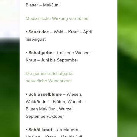
Blätter – Mai/Juni
Medizinische Wirkung von Salbei
•
Sauerklee
– Wald – Kraut – April
bis August
•
Schafgarbe
– trockene Wiesen –
Kraut – Juni bis September
Die gemeine Schafgarbe
natuerliche Wundarznei
•
Schlüsselblume
– Wiesen,
Waldränder – Blüten, Wurzel –
Blüten Mai/ Juni, Wurzel
September/Oktober
•
Schöllkraut
– an Mauern,
Hecken – Kraut – Mai bis Juli