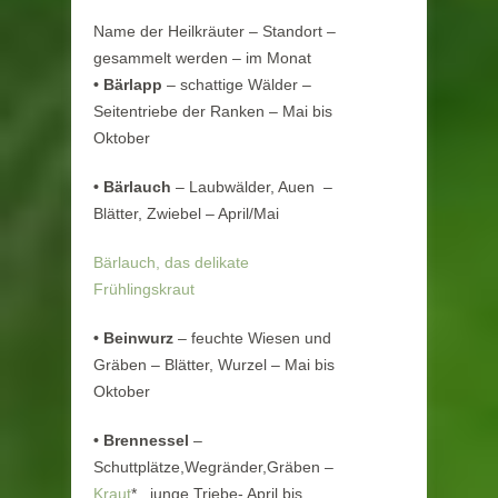
Name der Heilkräuter – Standort –
gesammelt werden – im Monat
• Bärlapp
– schattige Wälder –
Seitentriebe der Ranken – Mai bis
Oktober
•
Bärlauch
– Laubwälder, Auen –
Blätter, Zwiebel – April/Mai
Bärlauch, das delikate
Frühlingskraut
•
Beinwurz
– feuchte Wiesen und
Gräben – Blätter, Wurzel – Mai bis
Oktober
•
Brennessel
–
Schuttplätze,Wegränder,Gräben –
Kraut
*, junge Triebe- April bis