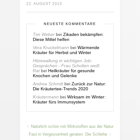
22. AUGUST 2015
NEUESTE KOMMENTARE
Tim Weber
bei
Zikaden bekämpfen:
Diese Mittel helfen
Vera Kruckelmann
bei
Wärmende
Kräuter für Herbst und Winter
Hitzewallung in wichtigen Job-
Gesprächen - Frau Scholten weiß
Rat
bei
Heilkräuter für gesunde
Knochen und Gelenke
Andrea Schmitt
bei
Zurück zur Natur:
Die Kräutertee-Trends 2020
Kräutermann
bei
Wirksam im Winter:
Kräuter fürs Immunsystem
Natürlich schön mit Wirkstoffen aus der Natur
Fast in Vergessenheit geraten: Die Schlehe