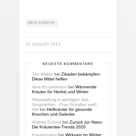
BETA-CAROTIN
12. AUGUST 2013
NEUESTE KOMMENTARE
Tim Weber
bei
Zikaden bekämpfen:
Diese Mittel helfen
Vera Kruckelmann
bei
Wärmende
Kräuter für Herbst und Winter
Hitzewallung in wichtigen Job-
Gesprächen - Frau Scholten weiß
Rat
bei
Heilkräuter für gesunde
Knochen und Gelenke
Andrea Schmitt
bei
Zurück zur Natur:
Die Kräutertee-Trends 2020
Kräutermann
bei
Wirksam im Winter: