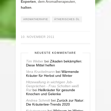
Experten
, dem Aromatherapeuten,
halten
.
AROMATHERAPIE
ÄTHERISCHES ÖL
10. NOVEMBER 2011
NEUESTE KOMMENTARE
Tim Weber
bei
Zikaden bekämpfen:
Diese Mittel helfen
Vera Kruckelmann
bei
Wärmende
Kräuter für Herbst und Winter
Hitzewallung in wichtigen Job-
Gesprächen - Frau Scholten weiß
Rat
bei
Heilkräuter für gesunde
Knochen und Gelenke
Andrea Schmitt
bei
Zurück zur Natur:
Die Kräutertee-Trends 2020
Kräutermann
bei
Wirksam im Winter: