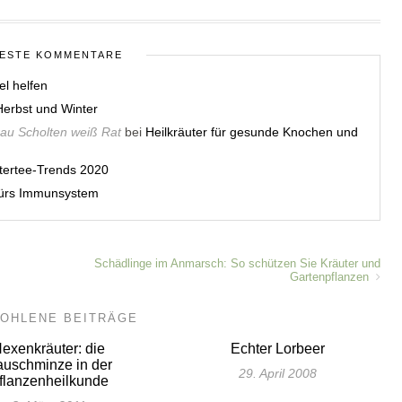
ESTE KOMMENTARE
el helfen
erbst und Winter
rau Scholten weiß Rat
bei
Heilkräuter für gesunde Knochen und
utertee-Trends 2020
 fürs Immunsystem
Schädlinge im Anmarsch: So schützen Sie Kräuter und
Gartenpflanzen
OHLENE BEITRÄGE
exenkräuter: die
Echter Lorbeer
uschminze in der
29. April 2008
flanzenheilkunde