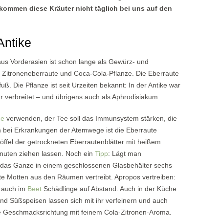
kommen diese Kräuter nicht täglich bei uns auf den
Antike
r aus Vorderasien ist schon lange als Gewürz- und
e, Zitroneneberraute und Coca-Cola-Pflanze. Die Eberraute
ß. Die Pflanze ist seit Urzeiten bekannt: In der Antike war
r verbreitet – und übrigens auch als Aphrodisiakum.
ee
verwenden, der Tee soll das Immunsystem stärken, die
 bei Erkrankungen der Atemwege ist die Eberraute
löffel der getrockneten Eberrautenblätter mit heißem
nuten ziehen lassen. Noch ein
Tipp
: Lägt man
st das Ganze in einem geschlossenen Glasbehälter sechs
bte Motten aus den Räumen vertreibt. Apropos vertreiben:
n auch im
Beet
Schädlinge auf Abstand. Auch in der Küche
 und Süßspeisen lassen sich mit ihr verfeinern und auch
me Geschmacksrichtung mit feinem Cola-Zitronen-Aroma.