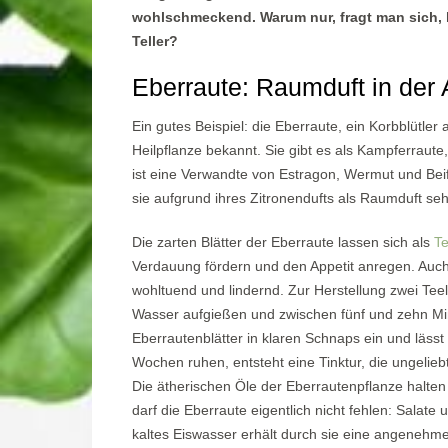
wohlschmeckend. Warum nur, fragt man sich, 
Teller?
Eberraute: Raumduft in der 
Ein gutes Beispiel: die Eberraute, ein Korbblütle
Heilpflanze bekannt. Sie gibt es als Kampferraut
ist eine Verwandte von Estragon, Wermut und Beifu
sie aufgrund ihres Zitronendufts als Raumduft seh
Die zarten Blätter der Eberraute lassen sich als
T
Verdauung fördern und den Appetit anregen. Auch
wohltuend und lindernd. Zur Herstellung zwei Tee
Wasser aufgießen und zwischen fünf und zehn Mi
Eberrautenblätter in klaren Schnaps ein und läs
Wochen ruhen, entsteht eine Tinktur, die ungelie
Die ätherischen Öle der Eberrautenpflanze halte
darf die Eberraute eigentlich nicht fehlen: Salate
kaltes Eiswasser erhält durch sie eine angeneh