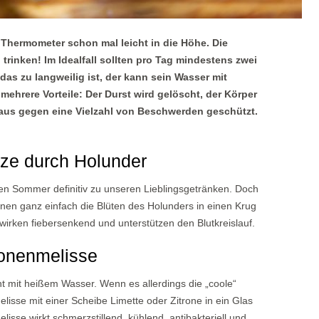
Thermometer schon mal leicht in die Höhe. Die
 trinken! Im Idealfall sollten pro Tag mindestens zwei
as zu langweilig ist, der kann sein Wasser mit
ehrere Vorteile: Der Durst wird gelöscht, der Körper
raus gegen eine Vielzahl von Beschwerden geschützt.
tze durch Holunder
en Sommer definitiv zu unseren Lieblingsgetränken. Doch
önnen ganz einfach die Blüten des Holunders in einen Krug
irken fiebersenkend und unterstützen den Blutkreislauf.
ronenmelisse
ht mit heißem Wasser. Wenn es allerdings die „coole“
melisse mit einer Scheibe Limette oder Zitrone in ein Glas
sse wirkt schmerzstillend, kühlend, antibakteriell und