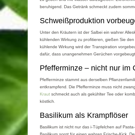
beruhigend. Das Getränk schmeckt zudem sommerl
Schweißproduktion vorbeuge
Unter den Kräutern ist der Salbei ein wahrer All
kühlenden Wirkung zu profitieren, gießen Sie den
kühlende Wirkung wird der Transpiration vorgebeu
dafür, dass unangenehmen Gerüchen vorgebeugt 
Pfefferminze – nicht nur im
Pfefferminze stammt aus derselben Pflanzenfamili
entkrampfend. Die Pfefferminze muss nicht zwangs
Kraut
schmeckt auch als gekühlter Tee oder kombi
köstlich.
Basilikum als Krampflöser
Basilikum ist nicht nur das i-Tüpfelchen auf Past
Basilikum sorgt für einen wahren Frische-Kick. D