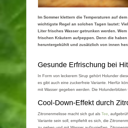
Im Sommer klettern die Temperaturen auf dem 
wichtigste Regel an solchen Tagen lautet: Viel
Liter frisches Wasser getrunken werden. Wem d
frischen Kräutern aufpeppen. Denn die haben m
heruntergekühlt und zusätzlich von innen he
Gesunde Erfrischung bei Hi
In Form von leckerem Sirup gehört Holunder dies
es gibt auch eine zuckerfreie Variante. Hierfür k
mit Wasser gegeben werden. Die Holunderblüten w
Cool-Down-Effekt durch Zit
Zitronenmelisse macht sich gut als
Tee
, aufgebrü
Variante sein soll, empfiehlt es sich, die Zitronen
zu geben und mit Wasser aufzugießen. Zitronenmeli