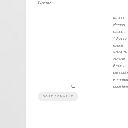
Website
Meinen
Namen,
meine E-
Adresse
meine
Website 
diesem
Browser 
die näch
Komment
speicher