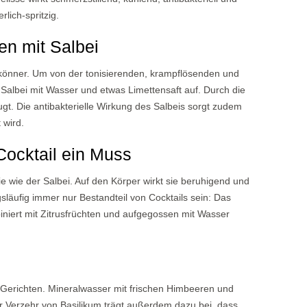
ich-spritzig.
n mit Salbei
eskönner. Um von der tonisierenden, krampflösenden und
 Salbei mit Wasser und etwas Limettensaft auf. Durch die
gt. Die antibakterielle Wirkung des Salbeis sorgt zudem
wird.
 Cocktail ein Muss
e wie der Salbei. Auf den Körper wirkt sie beruhigend und
läufig immer nur Bestandteil von Cocktails sein: Das
niert mit Zitrusfrüchten und aufgegossen mit Wasser
a-Gerichten. Mineralwasser mit frischen Himbeeren und
er Verzehr von Basilikum trägt außerdem dazu bei, dass