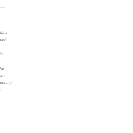
Mail-
 und
in
für
ste
ierung
n.