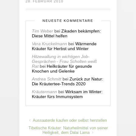
28. FEBRUAR 2010
NEUESTE KOMMENTARE
Tim Weber
bei
Zikaden bekämpfen:
Diese Mittel helfen
Vera Kruckelmann
bei
Wärmende
Kräuter für Herbst und Winter
Hitzewallung in wichtigen Job-
Gesprächen - Frau Scholten weiß
Rat
bei
Heilkräuter für gesunde
Knochen und Gelenke
Andrea Schmitt
bei
Zurück zur Natur:
Die Kräutertee-Trends 2020
Kräutermann
bei
Wirksam im Winter:
Kräuter fürs Immunsystem
Aussaaterde kaufen oder selbst herstellen
Tibetische Kräuter: Naturheilmittel von seiner
Heiligkeit, dem Dalai Lama